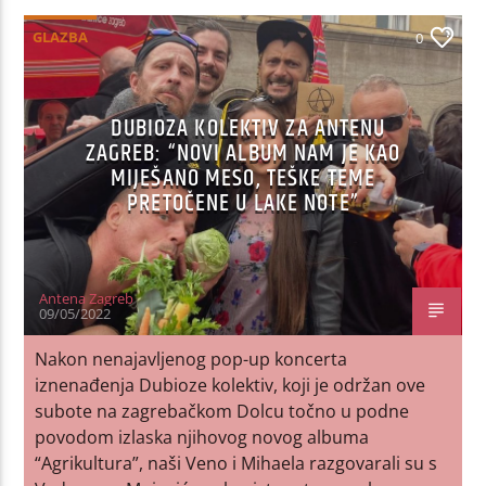
GLAZBA
0
DUBIOZA KOLEKTIV ZA ANTENU
ZAGREB: “NOVI ALBUM NAM JE KAO
MIJEŠANO MESO, TEŠKE TEME
PRETOČENE U LAKE NOTE”
Antena Zagreb
09/05/2022
Nakon nenajavljenog pop-up koncerta
iznenađenja Dubioze kolektiv, koji je održan ove
subote na zagrebačkom Dolcu točno u podne
povodom izlaska njihovog novog albuma
“Agrikultura”, naši Veno i Mihaela razgovarali su s