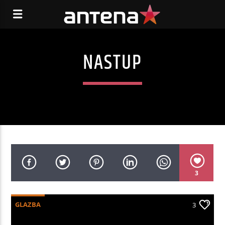
NASTUP
3
GLAZBA
3