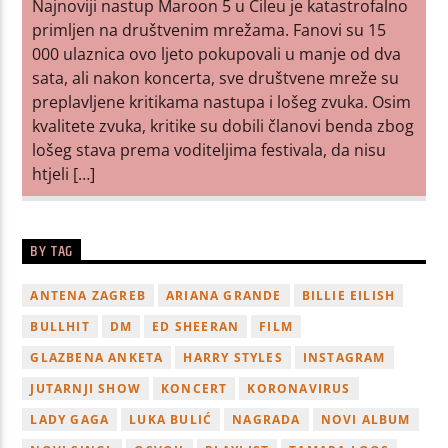
Najnoviji nastup Maroon 5 u Čileu je katastrofalno
primljen na društvenim mrežama. Fanovi su 15
000 ulaznica ovo ljeto pokupovali u manje od dva
sata, ali nakon koncerta, sve društvene mreže su
preplavljene kritikama nastupa i lošeg zvuka. Osim
kvalitete zvuka, kritike su dobili članovi benda zbog
lošeg stava prema voditeljima festivala, da nisu
htjeli […]
BY TAG
ANTENA ZAGREB
ARIANA GRANDE
BILLIE EILISH
BULLHIT
DM
ED SHEERAN
FILM
GLAZBENA ANKETA
HARRY STYLES
INSTAGRAM
JUTARNJI SHOW
KONCERT
KORONAVIRUS
LADY GAGA
LUKA BULIĆ
NAGRADA
NOVI ALBUM