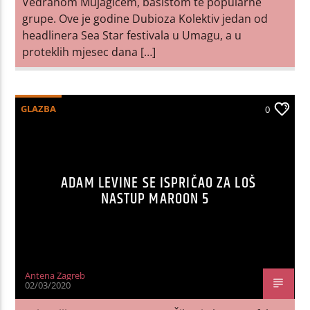
Vedranom Mujagićem, basistom te popularne
grupe. Ove je godine Dubioza Kolektiv jedan od
headlinera Sea Star festivala u Umagu, a u
proteklih mjesec dana […]
GLAZBA
0
ADAM LEVINE SE ISPRIČAO ZA LOŠ
NASTUP MAROON 5
Antena Zagreb
02/03/2020