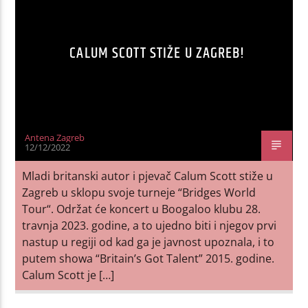
CALUM SCOTT STIŽE U ZAGREB!
Antena Zagreb
12/12/2022
Mladi britanski autor i pjevač Calum Scott stiže u
Zagreb u sklopu svoje turneje “Bridges World
Tour“. Održat će koncert u Boogaloo klubu 28.
travnja 2023. godine, a to ujedno biti i njegov prvi
nastup u regiji od kad ga je javnost upoznala, i to
putem showa “Britain’s Got Talent” 2015. godine.
Calum Scott je […]