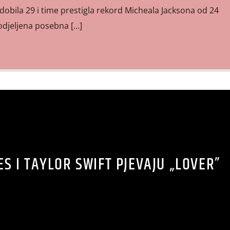
obila 29 i time prestigla rekord Micheala Jacksona od 24
odjeljena posebna […]
 I TAYLOR SWIFT PJEVAJU „LOVER”