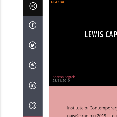
GLAZBA
LEWIS CA
Antena Zagreb
28/11/2019
Institute of Contemporary
najviše radio u 2019. i to 