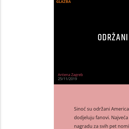
GLAZBA
ODRŽANI
Antena Zagreb
25/11/2019
Sinoć su održani Americ
dodjeluju fanovi. Najveća 
nagradu za svih pet nomic