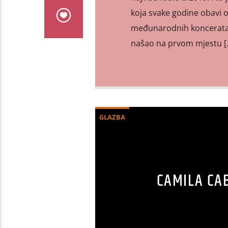
koja svake godine obavi o
međunarodnih koncerata i 
našao na prvom mjestu [
GLAZBA
CAMILA CA