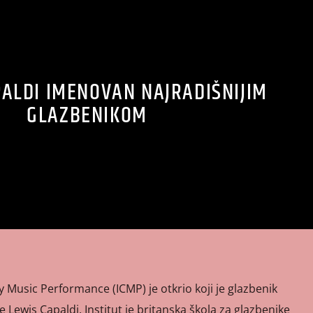
PALDI IMENOVAN NAJRADIŠNIJIM
GLAZBENIKOM
 Music Performance (ICMP) je otkrio koji je glazbenik
je Lewis Capaldi. Institut je britanska škola za glazbenike