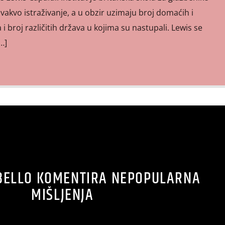
vakvo istraživanje, a u obzir uzimaju broj domaćih i
broj različitih država u kojima su nastupali. Lewis se
…]
BELLO KOMENTIRA NEPOPULARNA
MIŠLJENJA