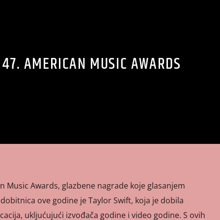
 47. AMERICAN MUSIC AWARDS
an Music Awards, glazbene nagrade koje glasanjem
dobitnica ove godine je Taylor Swift, koja je dobila
acija, ukljućujući izvođača godine i video godine. S ovih