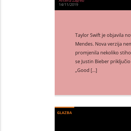
Antena Zagreb
14/11/2019
Taylor Swift je objavila n
Mendes. Nova verzija nem
promjenila nekoliko stiho
se Justin Bieber priključio
„Good […]
GLAZBA