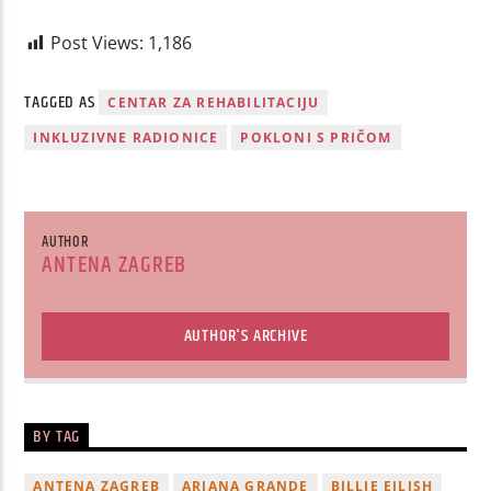
Post Views:
1,186
TAGGED AS
CENTAR ZA REHABILITACIJU
INKLUZIVNE RADIONICE
POKLONI S PRIČOM
AUTHOR
ANTENA ZAGREB
AUTHOR'S ARCHIVE
BY TAG
ANTENA ZAGREB
ARIANA GRANDE
BILLIE EILISH