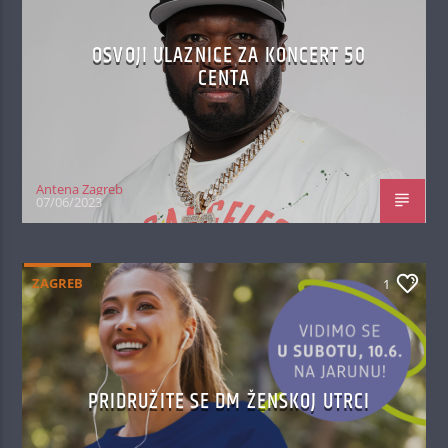
OSVOJI ULAZNICE ZA KONCERT 50
CENTA
Antena Zagreb
07/06/2023
ZAGREB
1
PRIDRUŽITE SE DM ŽENSKOJ UTRCI