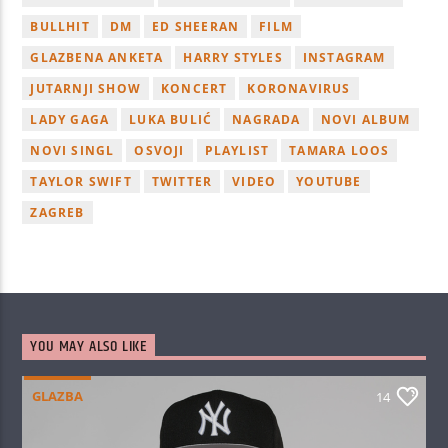
BULLHIT
DM
ED SHEERAN
FILM
GLAZBENA ANKETA
HARRY STYLES
INSTAGRAM
JUTARNJI SHOW
KONCERT
KORONAVIRUS
LADY GAGA
LUKA BULIĆ
NAGRADA
NOVI ALBUM
NOVI SINGL
OSVOJI
PLAYLIST
TAMARA LOOS
TAYLOR SWIFT
TWITTER
VIDEO
YOUTUBE
ZAGREB
YOU MAY ALSO LIKE
GLAZBA
14