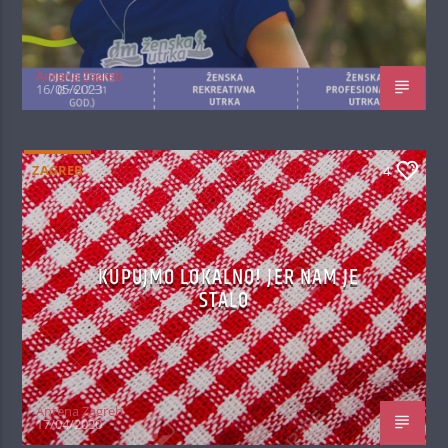
Antena Zagreb
16/05/2023
ZAGREB
4
KUPUJMO LOKALNO! JER NAM JE
STALO
Antena Zagreb
17/04/2020