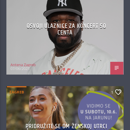
OSVOJI ULAZNICE ZA KONCERT 50
CENTA
Antena Zagreb
07/06/2023
ZAGREB
1
PRIDRUŽITE SE DM ŽENSKOJ UTRCI