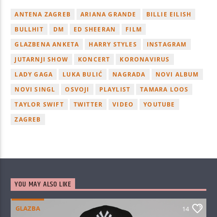
ANTENA ZAGREB
ARIANA GRANDE
BILLIE EILISH
BULLHIT
DM
ED SHEERAN
FILM
GLAZBENA ANKETA
HARRY STYLES
INSTAGRAM
JUTARNJI SHOW
KONCERT
KORONAVIRUS
LADY GAGA
LUKA BULIĆ
NAGRADA
NOVI ALBUM
NOVI SINGL
OSVOJI
PLAYLIST
TAMARA LOOS
TAYLOR SWIFT
TWITTER
VIDEO
YOUTUBE
ZAGREB
YOU MAY ALSO LIKE
GLAZBA
14