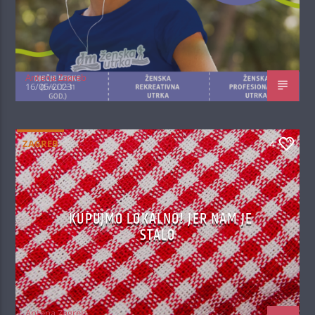
Antena Zagreb
16/05/2023
ZAGREB
4
KUPUJMO LOKALNO! JER NAM JE
STALO
Antena Zagreb