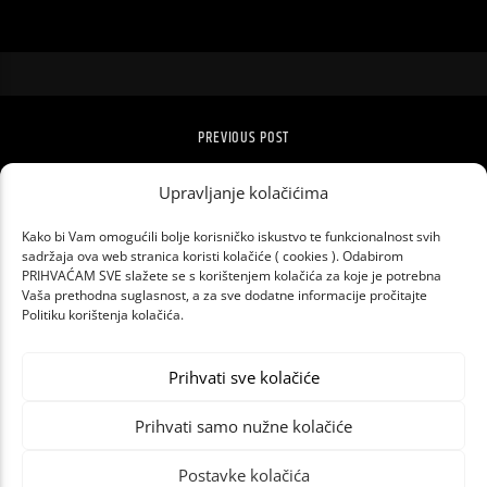
PREVIOUS POST
JOHN FRUSCIANTE SE VRAĆA U RED HOT
Upravljanje kolačićima
CHILI PEPPERS
Kako bi Vam omogućili bolje korisničko iskustvo te funkcionalnost svih
sadržaja ova web stranica koristi kolačiće ( cookies ). Odabirom
PRIHVAĆAM SVE slažete se s korištenjem kolačića za koje je potrebna
Vaša prethodna suglasnost, a za sve dodatne informacije pročitajte
Politiku korištenja kolačića.
Prihvati sve kolačiće
Prihvati samo nužne kolačiće
Postavke kolačića