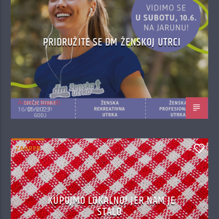
PRIDRUŽITE SE DM ŽENSKOJ UTRCI
Antena Zagreb
16/05/2023
ZAGREB
4
KUPUJMO LOKALNO! JER NAM JE
STALO