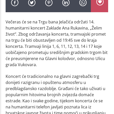
Večeras će se na Trgu bana Jelačića održati 14.
humanitarni koncert Zaklade Ana Rukavina, „Želim
život”. Zbog održavanja koncerta, tramvajski promet
na trgu će biti obustavljen od 19:45 sve do kraja
koncerta. Tramvaji linija 1, 6, 11, 12, 13, 14 i 17 koje
uobičajeno prometuju središnjim gradskim trgom bit
će preusmjerene na Glavni kolodvor, odnosno Ulicu
grada Vukovara.
Koncert će tradicionalno na glavni zagrebački trg
donijeti razigranu i opuštenu atmosferu u
predblagdansko razdoblje. Građani će tako uživati u
popularnim hitovima brojnih zvijezda domaće
estrade. Kao i svake godine, tijekom koncerta će se
na humanitarni telefon javljati poznata lica iz
hrvatskog javnog života i time pomoći u prikupljanju