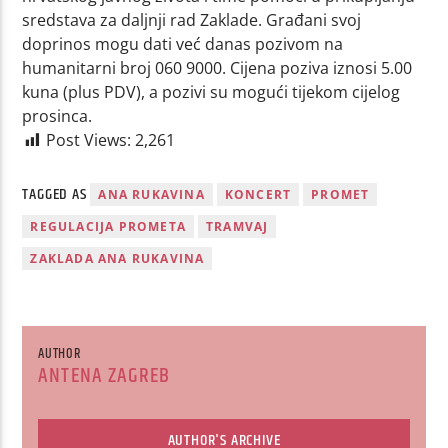
sredstava za daljnji rad Zaklade. Građani svoj
doprinos mogu dati već danas pozivom na
humanitarni broj 060 9000. Cijena poziva iznosi 5.00
kuna (plus PDV), a pozivi su mogući tijekom cijelog
prosinca.
Post Views:
2,261
TAGGED AS
ANA RUKAVINA
KONCERT
PROMET
REGULACIJA PROMETA
TRAMVAJ
ZAKLADA ANA RUKAVINA
AUTHOR
ANTENA ZAGREB
AUTHOR'S ARCHIVE