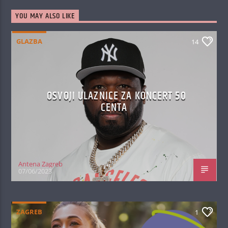
YOU MAY ALSO LIKE
GLAZBA
14
OSVOJI ULAZNICE ZA KONCERT 50
CENTA
Antena Zagreb
07/06/2023
ZAGREB
1