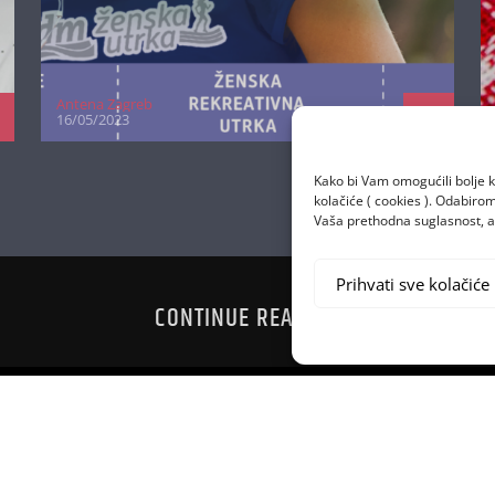
Antena Zagreb
16/05/2023
Kako bi Vam omogućili bolje k
kolačiće ( cookies ). Odabir
Vaša prethodna suglasnost, a 
Prihvati sve kolačiće
CONTINUE READING
ZAPROS
TOP 20