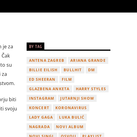
BY TAG
 je za
! Čak
ANTENA ZAGREB
ARIANA GRANDE
što su
BILLIE EILISH
BULLHIT
DM
i za
ED SHEERAN
FILM
dstvom.
GLAZBENA ANKETA
HARRY STYLES
INSTAGRAM
JUTARNJI SHOW
ju biti
ti svoju
KONCERT
KORONAVIRUS
LADY GAGA
LUKA BULIĆ
NAGRADA
NOVI ALBUM
NOVI SINGL
OSVOJI
PLAYLIST