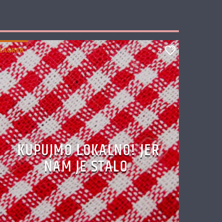
ZAGREB
4
KUPUJMO LOKALNO! JER
NAM JE STALO