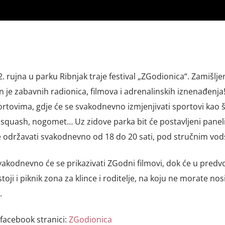
. rujna u parku Ribnjak traje festival „ZGodionica“. Zamišljen
n je zabavnih radionica, filmova i adrenalinskih iznenađenja
portovima, gdje će se svakodnevno izmjenjivati sportovi kao 
, squash, nogomet… Uz zidove parka bit će postavljeni panel
 se održavati svakodnevno od 18 do 20 sati, pod stručnim vo
akodnevno će se prikazivati ZGodni filmovi, dok će u predvor
oji i piknik zona za klince i roditelje, na koju ne morate nosi
.
 facebook stranici:
ZGodionica