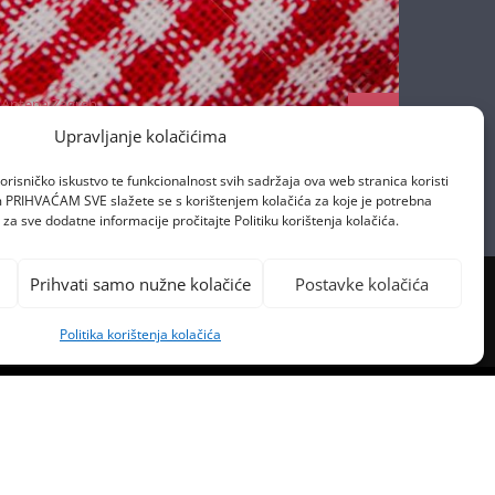
Antena Zagreb
17/04/2020
Upravljanje kolačićima
orisničko iskustvo te funkcionalnost svih sadržaja ova web stranica koristi
om PRIHVAĆAM SVE slažete se s korištenjem kolačića za koje je potrebna
za sve dodatne informacije pročitajte Politiku korištenja kolačića.
Prihvati samo nužne kolačiće
Postavke kolačića
Politika korištenja kolačića
PREVIOUS POST
IO DJEVOJKU UZ POMOĆ ED
SHEERANA I PINK