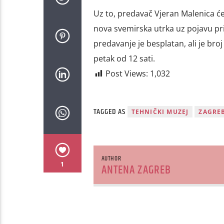
Uz to, predavač Vjeran Malenica će i
nova svemirska utrka uz pojavu priv
predavanje je besplatan, ali je br
petak od 12 sati.
Post Views:
1,032
TAGGED AS
TEHNIČKI MUZEJ
ZAGRE
AUTHOR
1
ANTENA ZAGREB