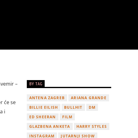
BY TAG
svemir –
ANTENA ZAGREB
ARIANA GRANDE
r će se
BILLIE EILISH
BULLHIT
DM
a i
ED SHEERAN
FILM
GLAZBENA ANKETA
HARRY STYLES
INSTAGRAM
JUTARNJI SHOW