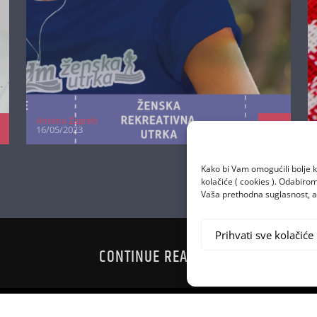
Antena Zagreb
16/05/2023
Kako bi Vam omogućili bolje k
kolačiće ( cookies ). Odabir
Vaša prethodna suglasnost, a 
Prihvati sve kolačiće
CONTINUE READING