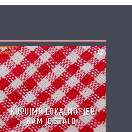
ZAGREB
4
KUPUJMO LOKALNO! JER
NAM JE STALO