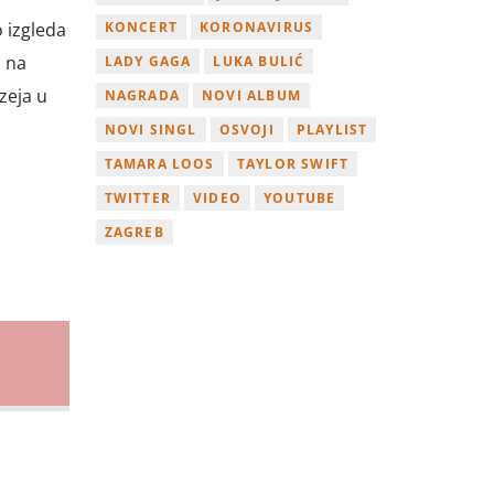
o izgleda
KONCERT
KORONAVIRUS
z na
LADY GAGA
LUKA BULIĆ
zeja u
NAGRADA
NOVI ALBUM
NOVI SINGL
OSVOJI
PLAYLIST
TAMARA LOOS
TAYLOR SWIFT
TWITTER
VIDEO
YOUTUBE
ZAGREB