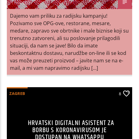
17/04/2020
Dajemo vam priliku za radijsku kampanju!
Pozivamo sve OPG-ove, restorane, mesare,
medare, zapravo sve obrtnike i male biznise koji su
trenutno zatvoreni, ali su poslovanje prilagodili
situaciji, da nam se jave! Bilo da imate
beskontaktnu dostavu, narudžbe on-line ili se kod
vas može preuzeti proizvod – javite nam se na e-
mail, a mi vam napravimo radijsku […]
ZAGREB
8
HRVATSKI DIGITALNI ASISTENT ZA
BORBU S KORONAVIRUSOM JE
DOSTUPAN NA WHATSAPPU