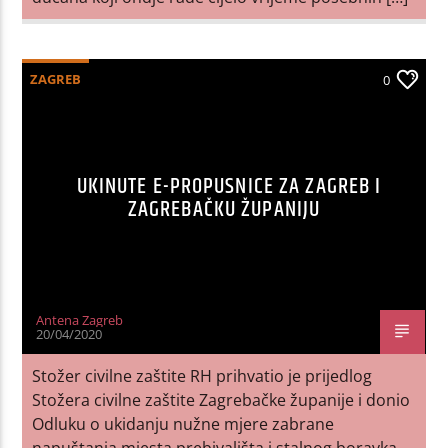
ZAGREB
0
UKINUTE E-PROPUSNICE ZA ZAGREB I
ZAGREBAČKU ŽUPANIJU
Antena Zagreb
20/04/2020
Stožer civilne zaštite RH prihvatio je prijedlog
Stožera civilne zaštite Zagrebačke županije i donio
Odluku o ukidanju nužne mjere zabrane
napuštanja mjesta prebivališta i stalnog boravka