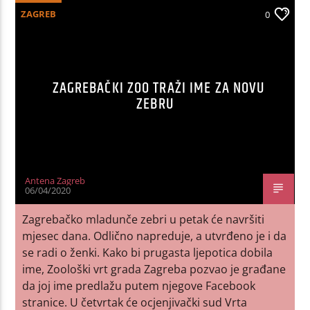
ZAGREB
0
ZAGREBAČKI ZOO TRAŽI IME ZA NOVU
ZEBRU
Antena Zagreb
06/04/2020
Zagrebačko mladunče zebri u petak će navršiti
mjesec dana. Odlično napreduje, a utvrđeno je i da
se radi o ženki. Kako bi prugasta ljepotica dobila
ime, Zoološki vrt grada Zagreba pozvao je građane
da joj ime predlažu putem njegove Facebook
stranice. U četvrtak će ocjenjivački sud Vrta