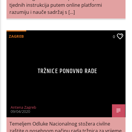
tjednih instrukcija putem online platformi
razumiju i nauče sadržaj s […]
ZAGREB
0
TRŽNICE PONOVNO RADE
Antena Zagreb
09/04/2020
Temeljem Odluke Nacionalnog stožera civilne
zaštite o posebnom načinu rada tržnica za vrijeme