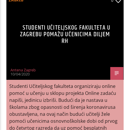
0
STUDENTI UČITELJSKOG FAKULTETA U
ZAGREBU POMAŽU UČENICIMA DILJEM
RH
Antena Zagreb
10/04/2020
Studenti Učiteljskog fakulteta organiziraju online
pomoć u učenju u sklopu projekta Online zadaću
napiši, jedinicu izbriši. Budući da je nastava u
školama zbog opasnosti od širenja koronavirusa
obustavljena, na ovaj način budući učitelji žele
pomoći učenicima osnovnoškolske dobi od prvog
do četvrtog razreda da uz pomoć besplatnih