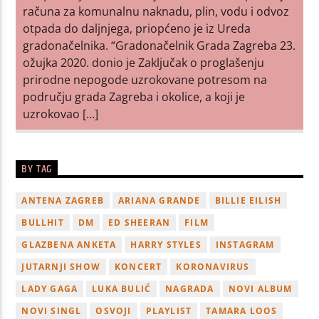
računa za komunalnu naknadu, plin, vodu i odvoz
otpada do daljnjega, priopćeno je iz Ureda
gradonačelnika. “Gradonačelnik Grada Zagreba 23.
ožujka 2020. donio je Zaključak o proglašenju
prirodne nepogode uzrokovane potresom na
području grada Zagreba i okolice, a koji je
uzrokovao […]
BY TAG
ANTENA ZAGREB
ARIANA GRANDE
BILLIE EILISH
BULLHIT
DM
ED SHEERAN
FILM
GLAZBENA ANKETA
HARRY STYLES
INSTAGRAM
JUTARNJI SHOW
KONCERT
KORONAVIRUS
LADY GAGA
LUKA BULIĆ
NAGRADA
NOVI ALBUM
NOVI SINGL
OSVOJI
PLAYLIST
TAMARA LOOS