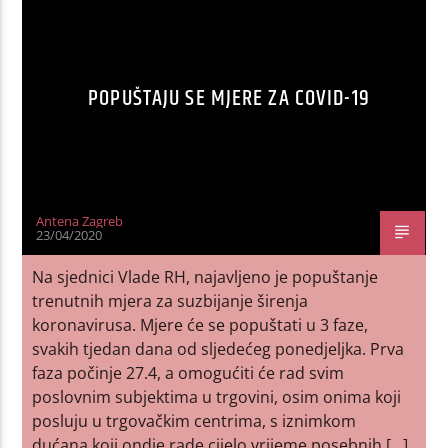
POPUŠTAJU SE MJERE ZA COVID-19
Antena Zagreb
23/04/2020
Na sjednici Vlade RH, najavljeno je popuštanje
trenutnih mjera za suzbijanje širenja
koronavirusa. Mjere će se popuštati u 3 faze,
svakih tjedan dana od sljedećeg ponedjeljka. Prva
faza počinje 27.4, a omogućiti će rad svim
poslovnim subjektima u trgovini, osim onima koji
posluju u trgovačkim centrima, s iznimkom
dućana koji ondje rade cijelo vrijeme posebnih […]