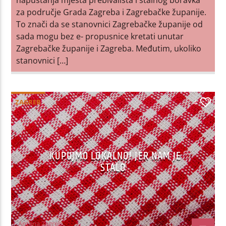
za područje Grada Zagreba i Zagrebačke županije.
To znači da se stanovnici Zagrebačke županije od
sada mogu bez e- propusnice kretati unutar
Zagrebačke županije i Zagreba. Međutim, ukoliko
stanovnici […]
ZAGREB
4
KUPUJMO LOKALNO! JER NAM JE
STALO
Antena Zagreb