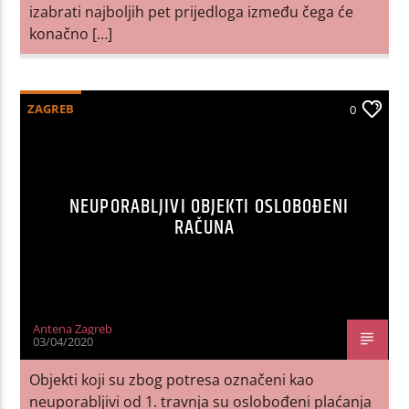
izabrati najboljih pet prijedloga između čega će
konačno […]
ZAGREB
0
NEUPORABLJIVI OBJEKTI OSLOBOĐENI
RAČUNA
Antena Zagreb
03/04/2020
Objekti koji su zbog potresa označeni kao
neuporabljivi od 1. travnja su oslobođeni plaćanja