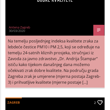
DOBRE KVALITETE
Antena Zagreb
30/03/2020
Na temelju posljednjeg indeksa kvalitete zraka za
lebdeće čestice PM10 i PM 2,5, koji se određuje na
temelju 24-satnih kliznih prosjeka, stručnjaci iz
Zavoda za javno zdravstvo „Dr. Andrija Štampar“
ističu kako tijekom današnjeg dana možemo
očekivati zrak dobre kvalitete. Na području grada
Zagreba zrak je umjerene (mjerna postaja Zagreb-
3) i prihvatljive kvalitete (mjerne postaje […]
ZAGREB
2