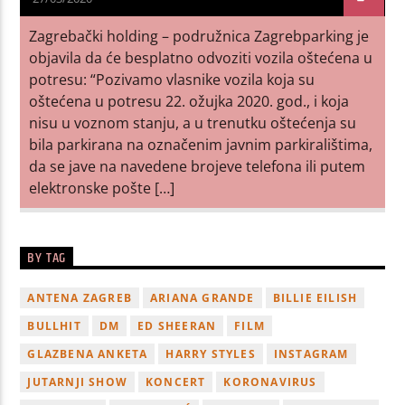
Zagrebački holding – podružnica Zagrebparking je
objavila da će besplatno odvoziti vozila oštećena u
potresu: “Pozivamo vlasnike vozila koja su
oštećena u potresu 22. ožujka 2020. god., i koja
nisu u voznom stanju, a u trenutku oštećenja su
bila parkirana na označenim javnim parkiralištima,
da se jave na navedene brojeve telefona ili putem
elektronske pošte […]
BY TAG
ANTENA ZAGREB
ARIANA GRANDE
BILLIE EILISH
BULLHIT
DM
ED SHEERAN
FILM
GLAZBENA ANKETA
HARRY STYLES
INSTAGRAM
JUTARNJI SHOW
KONCERT
KORONAVIRUS