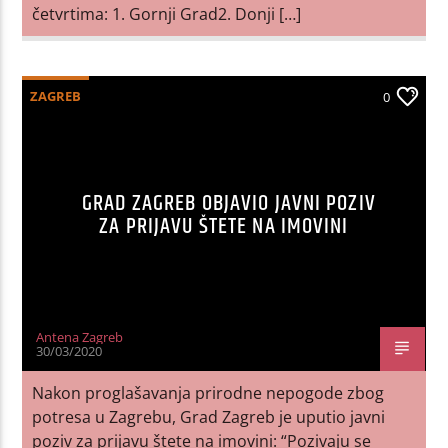
četvrtima: 1. Gornji Grad2. Donji […]
ZAGREB
0
GRAD ZAGREB OBJAVIO JAVNI POZIV
ZA PRIJAVU ŠTETE NA IMOVINI
Antena Zagreb
30/03/2020
Nakon proglašavanja prirodne nepogode zbog
potresa u Zagrebu, Grad Zagreb je uputio javni
poziv za prijavu štete na imovini: “Pozivaju se