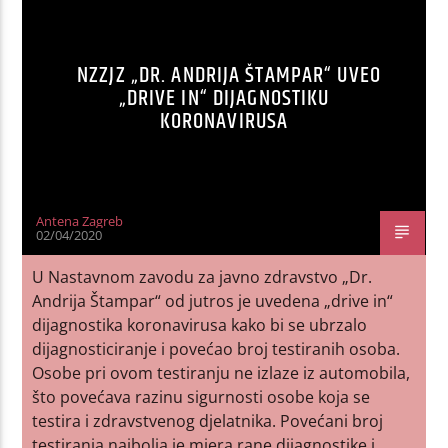
NZZJZ „DR. ANDRIJA ŠTAMPAR“ UVEO
„DRIVE IN“ DIJAGNOSTIKU
KORONAVIRUSA
Antena Zagreb
02/04/2020
U Nastavnom zavodu za javno zdravstvo „Dr.
Andrija Štampar“ od jutros je uvedena „drive in“
dijagnostika koronavirusa kako bi se ubrzalo
dijagnosticiranje i povećao broj testiranih osoba.
Osobe pri ovom testiranju ne izlaze iz automobila,
što povećava razinu sigurnosti osobe koja se
testira i zdravstvenog djelatnika. Povećani broj
testiranja najbolja je mjera rane dijagnostike i