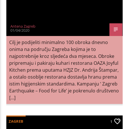
Antena Zagreb
01/04/2020
Cilj je podijeliti minimalno 100 obroka dnevno
onima na području Zagreba kojima je to
najpotrebnije kroz sljedeća dva mjeseca. Obroke
pripremaju i pakiraju kuhari restorana OAZA Joyful
Kitchen prema uputama HZJZ Dr. Andrija Štampar,
a ostalo osoblje restorana dostavlja hranu prema
istim higijenskim standardima. Kampanju ‘ Zagreb
Earthquake – Food for Life’ je pokrenulo društveno
[…]
ZAGREB
1