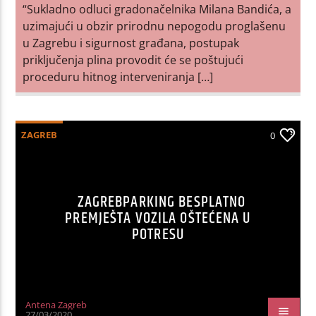
“Sukladno odluci gradonačelnika Milana Bandića, a
uzimajući u obzir prirodnu nepogodu proglašenu
u Zagrebu i sigurnost građana, postupak
priključenja plina provodit će se poštujući
proceduru hitnog interveniranja […]
ZAGREB
0
ZAGREBPARKING BESPLATNO
PREMJEŠTA VOZILA OŠTEĆENA U
POTRESU
Antena Zagreb
27/03/2020