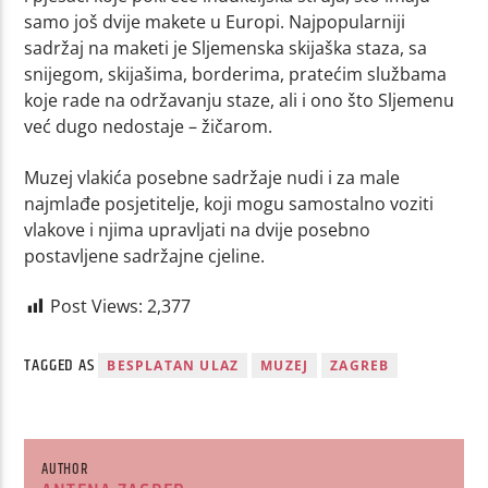
samo još dvije makete u Europi. Najpopularniji
sadržaj na maketi je Sljemenska skijaška staza, sa
snijegom, skijašima, borderima, pratećim službama
koje rade na održavanju staze, ali i ono što Sljemenu
već dugo nedostaje – žičarom.
Muzej vlakića posebne sadržaje nudi i za male
najmlađe posjetitelje, koji mogu samostalno voziti
vlakove i njima upravljati na dvije posebno
postavljene sadržajne cjeline.
Post Views:
2,377
TAGGED AS
BESPLATAN ULAZ
MUZEJ
ZAGREB
AUTHOR