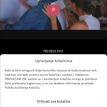
PREVIOUS POST
SIA OBJAVILA NOVU PJESMU ‘TOGETHER’
Upravljanje kolačićima
Kako bi Vam omogućili bolje korisničko iskustvo te funkcionalnost svih
sadržaja ova web stranica koristi kolačiće ( cookies ). Odabirom
PRIHVAĆAM SVE slažete se s korištenjem kolačića za koje je potrebna
Vaša prethodna suglasnost, a za sve dodatne informacije pročitajte
Politiku korištenja kolačića.
Prihvati sve kolačiće