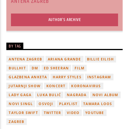
ANTENA ZAGREB
AUTHOR'S ARCHIVE
BY TAG
ANTENA ZAGREB
ARIANA GRANDE
BILLIE EILISH
BULLHIT
DM
ED SHEERAN
FILM
GLAZBENA ANKETA
HARRY STYLES
INSTAGRAM
JUTARNJI SHOW
KONCERT
KORONAVIRUS
LADY GAGA
LUKA BULIĆ
NAGRADA
NOVI ALBUM
NOVI SINGL
OSVOJI
PLAYLIST
TAMARA LOOS
TAYLOR SWIFT
TWITTER
VIDEO
YOUTUBE
ZAGREB