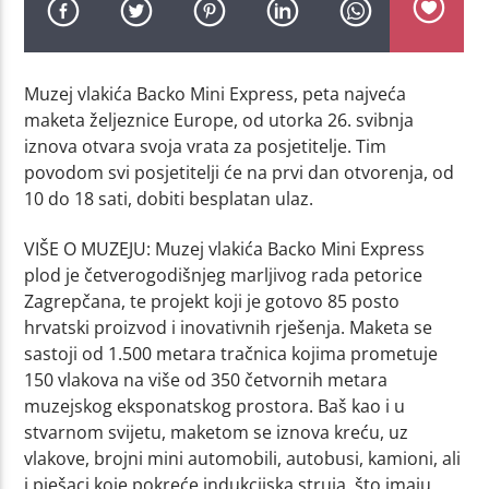
Muzej vlakića Backo Mini Express, peta najveća
maketa željeznice Europe, od utorka 26. svibnja
iznova otvara svoja vrata za posjetitelje. Tim
povodom svi posjetitelji će na prvi dan otvorenja, od
10 do 18 sati, dobiti besplatan ulaz.
VIŠE O MUZEJU: Muzej vlakića Backo Mini Express
plod je četverogodišnjeg marljivog rada petorice
Zagrepčana, te projekt koji je gotovo 85 posto
hrvatski proizvod i inovativnih rješenja. Maketa se
sastoji od 1.500 metara tračnica kojima prometuje
150 vlakova na više od 350 četvornih metara
muzejskog eksponatskog prostora. Baš kao i u
stvarnom svijetu, maketom se iznova kreću, uz
vlakove, brojni mini automobili, autobusi, kamioni, ali
i pješaci koje pokreće indukcijska struja, što imaju