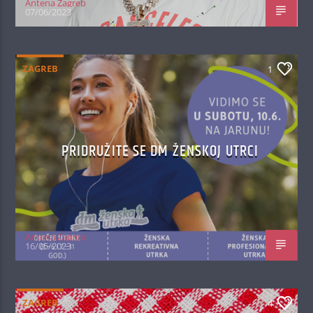
Antena Zagreb
07/06/2023
ZAGREB
1
PRIDRUŽITE SE DM ŽENSKOJ UTRCI
Antena Zagreb
16/05/2023
ZAGREB
4