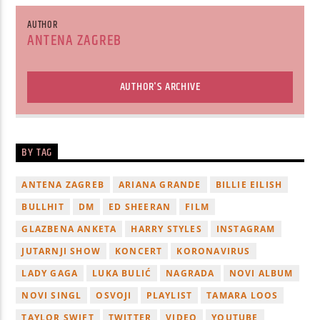
AUTHOR
ANTENA ZAGREB
AUTHOR'S ARCHIVE
BY TAG
ANTENA ZAGREB
ARIANA GRANDE
BILLIE EILISH
BULLHIT
DM
ED SHEERAN
FILM
GLAZBENA ANKETA
HARRY STYLES
INSTAGRAM
JUTARNJI SHOW
KONCERT
KORONAVIRUS
LADY GAGA
LUKA BULIĆ
NAGRADA
NOVI ALBUM
NOVI SINGL
OSVOJI
PLAYLIST
TAMARA LOOS
TAYLOR SWIFT
TWITTER
VIDEO
YOUTUBE