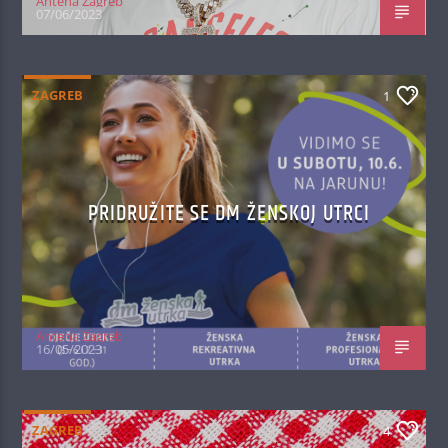
Antena Zagreb
07/06/2023
ZAGREB
1
PRIDRUŽITE SE DM ŽENSKOJ UTRCI
Antena Zagreb
16/05/2023
ZAGREB
4