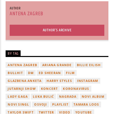
AUTHOR
ANTENA ZAGREB
AUTHOR'S ARCHIVE
BY TAG
ANTENA ZAGREB
ARIANA GRANDE
BILLIE EILISH
BULLHIT
DM
ED SHEERAN
FILM
GLAZBENA ANKETA
HARRY STYLES
INSTAGRAM
JUTARNJI SHOW
KONCERT
KORONAVIRUS
LADY GAGA
LUKA BULIĆ
NAGRADA
NOVI ALBUM
NOVI SINGL
OSVOJI
PLAYLIST
TAMARA LOOS
TAYLOR SWIFT
TWITTER
VIDEO
YOUTUBE