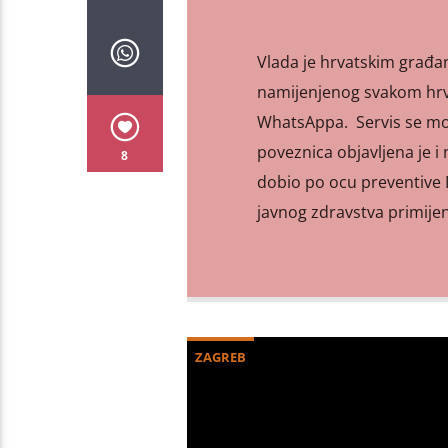
Vlada je hrvatskim građa
namijenjenog svakom hrv
WhatsAppa. Servis se može
poveznica objavljena je i 
8
dobio po ocu preventive D
javnog zdravstva primijenj
ZAGREB