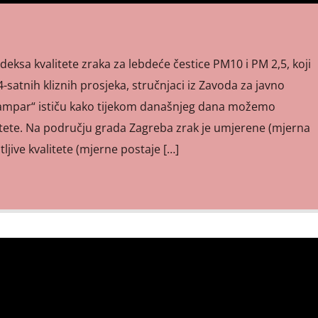
deksa kvalitete zraka za lebdeće čestice PM10 i PM 2,5, koji
-satnih kliznih prosjeka, stručnjaci iz Zavoda za javno
tampar“ ističu kako tijekom današnjeg dana možemo
itete. Na području grada Zagreba zrak je umjerene (mjerna
tljive kvalitete (mjerne postaje […]