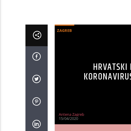
ZAGREB
HRVATSKI 
KORONAVIRU
Antena Zagreb
15/04/2020