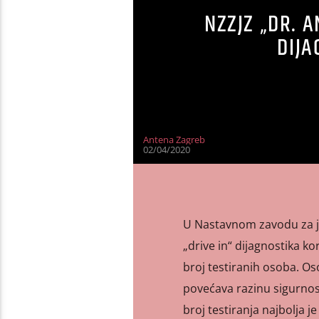
NZZJZ „DR. 
DIJ
Antena Zagreb
02/04/2020
U Nastavnom zavodu za ja
„drive in“ dijagnostika k
broj testiranih osoba. Os
povećava razinu sigurnost
broj testiranja najbolja j