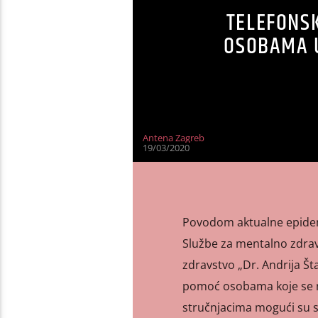
TELEFONSK
OSOBAMA U
Antena Zagreb
19/03/2020
Povodom aktualne epidemi
Službe za mentalno zdrav
zdravstvo „Dr. Andrija Št
pomoć osobama koje se nal
stručnjacima mogući su s