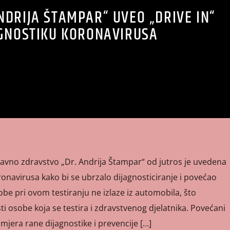
ANDRIJA ŠTAMPAR“ UVEO „DRIVE IN“
AGNOSTIKU KORONAVIRUSA
vno zdravstvo „Dr. Andrija Štampar“ od jutros je uvedena
oronavirusa kako bi se ubrzalo dijagnosticiranje i povećao
obe pri ovom testiranju ne izlaze iz automobila, što
i osobe koja se testira i zdravstvenog djelatnika. Povećani
e mjera rane dijagnostike i prevencije […]