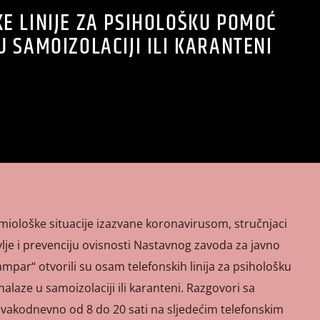
E LINIJE ZA PSIHOLOŠKU POMOĆ
 SAMOIZOLACIJI ILI KARANTENI
ološke situacije izazvane koronavirusom, stručnjaci
lje i prevenciju ovisnosti Nastavnog zavoda za javno
ampar“ otvorili su osam telefonskih linija za psihološku
aze u samoizolaciji ili karanteni. Razgovori sa
vakodnevno od 8 do 20 sati na sljedećim telefonskim