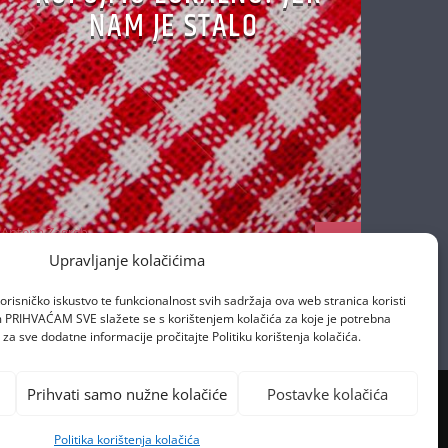
NAM JE STALO
Antena Zagreb
17/04/2020
Upravljanje kolačićima
orisničko iskustvo te funkcionalnost svih sadržaja ova web stranica koristi
om PRIHVAĆAM SVE slažete se s korištenjem kolačića za koje je potrebna
za sve dodatne informacije pročitajte Politiku korištenja kolačića.
Prihvati samo nužne kolačiće
Postavke kolačića
Politika korištenja kolačića