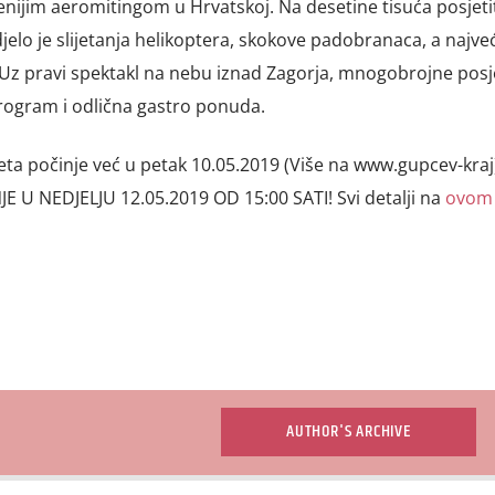
nijim aeromitingom u Hrvatskoj. Na desetine tisuća posjetit
djelo je slijetanja helikoptera, skokove padobranaca, a najve
. Uz pravi spektakl na nebu iznad Zagorja, mnogobrojne posje
program i odlična gastro ponuda.
a počinje već u petak 10.05.2019 (Više na www.gupcev-kraj)
U NEDJELJU 12.05.2019 OD 15:00 SATI! Svi detalji na
ovom 
AUTHOR'S ARCHIVE