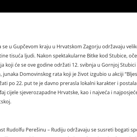
a se u Gupčevom kraju u Hrvatskom Zagorju održavaju velik
tine tisuća ljudi. Nakon spektakularne Bitke kod Stubice, oč
ja koji će se ove godine održati 12. svibnja u Gornjoj Stubici
 junaka Domovinskog rata koji je život izgubio u akciji “Bljes
ati po 22. put te je davno prerasla lokalni karakter i postala
aj cijele sjeverozapadne Hrvatske, kao i najveća i najposjeć
tskoj.
ast Rudolfu Perešinu – Rudiju održavaju se susreti bogati sp