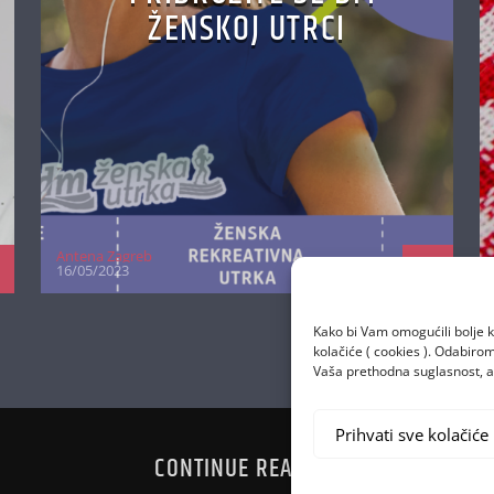
ŽENSKOJ UTRCI
Antena Zagreb
16/05/2023
Kako bi Vam omogućili bolje k
kolačiće ( cookies ). Odabir
Vaša prethodna suglasnost, a 
Prihvati sve kolačiće
CONTINUE READING