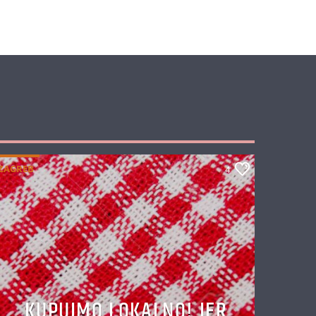
ZAGREB
4
KUPUJMO LOKALNO! JER