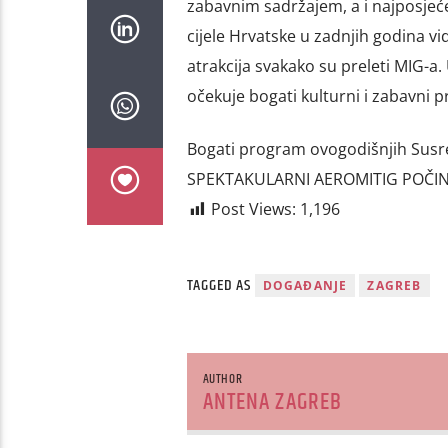
zabavnim sadržajem, a i najposjeće
cijele Hrvatske u zadnjih godina vi
atrakcija svakako su preleti MIG-a
očekuje bogati kulturni i zabavni 
Bogati program ovogodišnjih Susret
SPEKTAKULARNI AEROMITIG POČINJE 
Post Views:
1,196
TAGGED AS
DOGAĐANJE
ZAGREB
AUTHOR
ANTENA ZAGREB