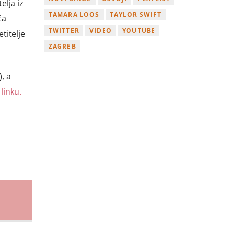
elja iz
TAMARA LOOS
TAYLOR SWIFT
ća
TWITTER
VIDEO
YOUTUBE
titelje
ZAGREB
, a
linku.