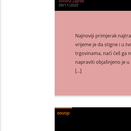
Antena Zagreb
09/11/2020
Najnoviji primjerak najtr
vrijeme je da stigne i u t
trgovinama, naći ćeš ga n
napraviti objašnjeno je u
[…]
OSVOJI