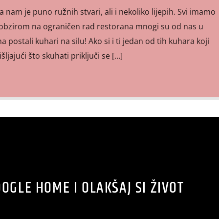
 nam je puno ružnih stvari, ali i nekoliko lijepih. Svi imamo
 obzirom na ograničen rad restorana mnogi su od nas u
 postali kuhari na silu! Ako si i ti jedan od tih kuhara koji
šljajući što skuhati priključi se […]
OOGLE HOME I OLAKŠAJ SI ŽIVOT