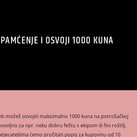
 PAMĆENJE I OSVOJI 1000 KUNA
eb možeš osvojiti maksimalno 1000 kuna na potrošačkoj
 dovoljno za npr. neku dobru feštu s ekipom ili fini roštilj.
atjecateljima ćemo pročitati popis za kupovinu od 10