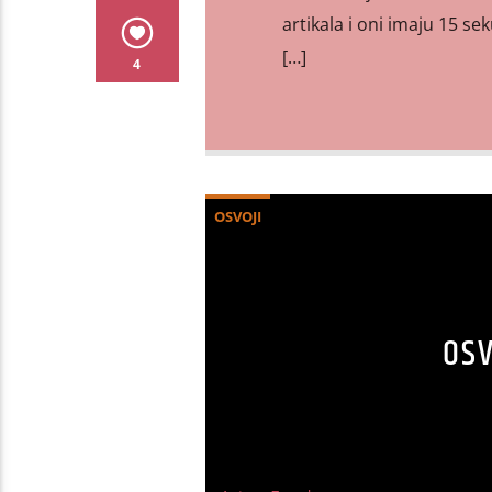
artikala i oni imaju 15 se
[…]
4
OSVOJI
OSV