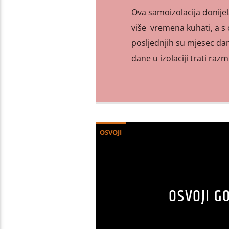
Ova samoizolacija donijela
više vremena kuhati, a s
posljednjih su mjesec dana
dane u izolaciji trati razmi
OSVOJI
OSVOJI G