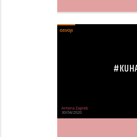
OSVOJI
#KUHA
Antena Zagreb
30/04/2020