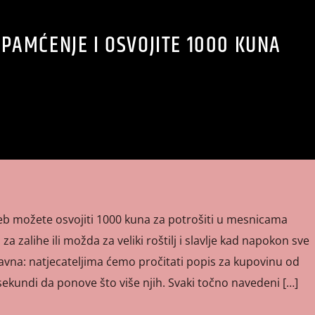
 PAMĆENJE I OSVOJITE 1000 KUNA
b možete osvojiti 1000 kuna za potrošiti u mesnicama
za zalihe ili možda za veliki roštilj i slavlje kad napokon sve
avna: natjecateljima ćemo pročitati popis za kupovinu od
 sekundi da ponove što više njih. Svaki točno navedeni […]