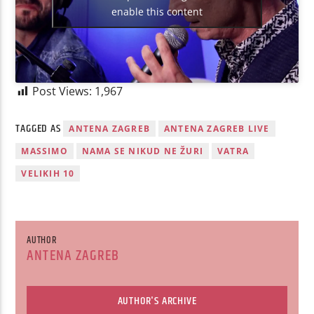
enable this content
Post Views:
1,967
TAGGED AS
ANTENA ZAGREB
ANTENA ZAGREB LIVE
MASSIMO
NAMA SE NIKUD NE ŽURI
VATRA
VELIKIH 10
AUTHOR
ANTENA ZAGREB
AUTHOR'S ARCHIVE