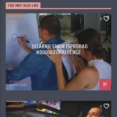
YOU MAY ALSO LIKE
PODCAST
0
JUTARNJI SHOW ISPROBAO
#DOODLECHALLENGE
Antena Zagreb
21/05/2020
PODCAST
0