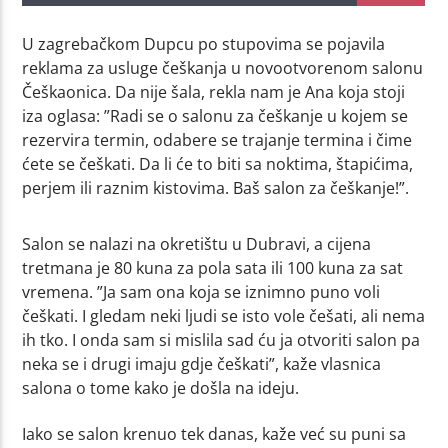
U zagrebačkom Dupcu po stupovima se pojavila
reklama za usluge češkanja u novootvorenom salonu
Češkaonica. Da nije šala, rekla nam je Ana koja stoji
iza oglasa: ”Radi se o salonu za češkanje u kojem se
rezervira termin, odabere se trajanje termina i čime
ćete se češkati. Da li će to biti sa noktima, štapićima,
perjem ili raznim kistovima. Baš salon za češkanje!”.
Salon se nalazi na okretištu u Dubravi, a cijena
tretmana je 80 kuna za pola sata ili 100 kuna za sat
vremena. ”Ja sam ona koja se iznimno puno voli
češkati. I gledam neki ljudi se isto vole češati, ali nema
ih tko. I onda sam si mislila sad ću ja otvoriti salon pa
neka se i drugi imaju gdje češkati”, kaže vlasnica
salona o tome kako je došla na ideju.
Iako se salon krenuo tek danas, kaže već su puni sa