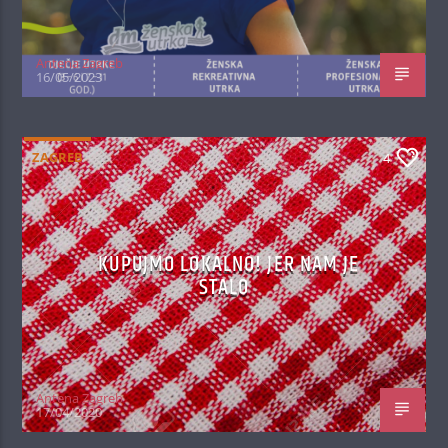
Antena Zagreb
16/05/2023
ZAGREB
4
KUPUJMO LOKALNO! JER NAM JE
STALO
Antena Zagreb
17/04/2020