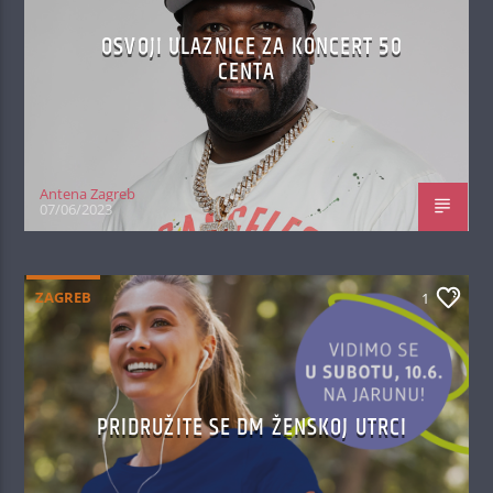
OSVOJI ULAZNICE ZA KONCERT 50
CENTA
Antena Zagreb
07/06/2023
ZAGREB
1
PRIDRUŽITE SE DM ŽENSKOJ UTRCI