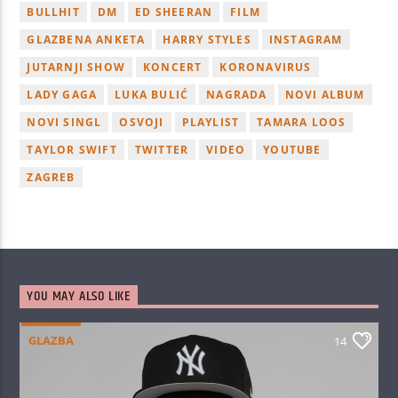
BULLHIT
DM
ED SHEERAN
FILM
GLAZBENA ANKETA
HARRY STYLES
INSTAGRAM
JUTARNJI SHOW
KONCERT
KORONAVIRUS
LADY GAGA
LUKA BULIĆ
NAGRADA
NOVI ALBUM
NOVI SINGL
OSVOJI
PLAYLIST
TAMARA LOOS
TAYLOR SWIFT
TWITTER
VIDEO
YOUTUBE
ZAGREB
YOU MAY ALSO LIKE
GLAZBA
14