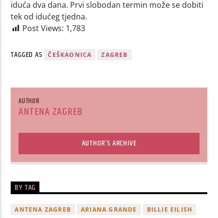
iduća dva dana. Prvi slobodan termin može se dobiti
tek od idućeg tjedna.
Post Views:
1,783
TAGGED AS
ČEŠKAONICA
ZAGREB
AUTHOR
ANTENA ZAGREB
AUTHOR'S ARCHIVE
BY TAG
ANTENA ZAGREB
ARIANA GRANDE
BILLIE EILISH