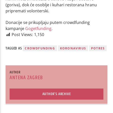
(goriva), dok će osoblje i kuhari restorana hranu
pripremati volonterski.
Donacije se prikupljaju putem crowdfunding
kampanje
Gogetfunding
.
Post Views:
1,150
TAGGED AS
CROWDFUNDING
KORONAVIRUS
POTRES
AUTHOR
ANTENA ZAGREB
AUTHOR'S ARCHIVE