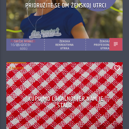
PRIDRUŽITE SE DM ŽENSKOJ UTRCI
Antena Zagreb
16/05/2023
ZAGREB
4
KUPUJMO LOKALNO! JER NAM JE
STALO