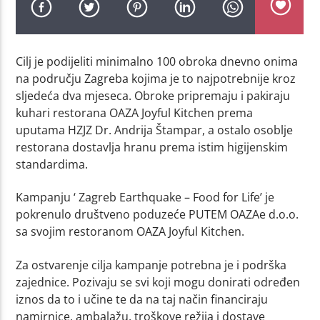
Cilj je podijeliti minimalno 100 obroka dnevno onima
na području Zagreba kojima je to najpotrebnije kroz
sljedeća dva mjeseca. Obroke pripremaju i pakiraju
kuhari restorana OAZA Joyful Kitchen prema
uputama HZJZ Dr. Andrija Štampar, a ostalo osoblje
restorana dostavlja hranu prema istim higijenskim
standardima.
Kampanju ‘ Zagreb Earthquake – Food for Life’ je
pokrenulo društveno poduzeće PUTEM OAZAe d.o.o.
sa svojim restoranom OAZA Joyful Kitchen.
Za ostvarenje cilja kampanje potrebna je i podrška
zajednice. Pozivaju se svi koji mogu donirati određen
iznos da to i učine te da na taj način financiraju
namirnice, ambalažu, troškove režija i dostave