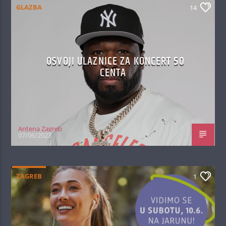
GLAZBA
14
OSVOJI ULAZNICE ZA KONCERT 50
CENTA
Antena Zagreb
07/06/2023
ZAGREB
1