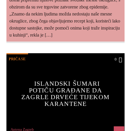
obzirom da su sve trgovine zatvorene zbog epidemije.
„Znamo da nekim ljudima možda nedostaju naše mesne
okruglice, zbog čega objavljujemo recept koji, koristeći lako
dostupne sastojke, može pomoći onima koji traže inspiraciju
u kuhinji“, rekla je […]
PRIČA SE
0
ISLANDSKI ŠUMARI
POTIČU GRAĐANE DA
ZAGRLE DRVEĆE TIJEKOM
KARANTENE
Antena Zagreb