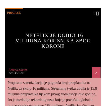
PRIČA SE
0
NETFLIX JE DOBIO 16
MILIJUNA KORISNIKA ZBOG
KORONE
Antena Zagreb
22/04/2020
Propisana samoizolacija je pogurala broj pretplatnika na
Netflix za skoro 16 milijuna. Streaming tvrtka dobila je 15,8
milijuna pretplatnika tijekom prvog tromjesečja ove godine,
što je razdoblje rekordnog rasta koje je povećalo globalni
broj korisnika na gotovo 183 milijuna. Netflix je očekivao