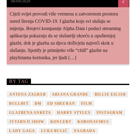
08/04/2020
Cijeli svijet provodi više vremena u zatvorenom prostoru
usred širenja COVID-19. I glazba koju svi slušaju se
mijenja. Brojevi kompanije Alpha Data i podaci streaming
aplikacija pokazuju da se slušatelji okreću u opuštenijoj
glazbi, dok je glazba za djecu doživjela najveći skok u
slušanju. Spotify je primijetio više “chill” glazbe na
playlistama korisnika, jer ljudi […]
BY TAG
ANTENA ZAGREB
ARIANA GRANDE
BILLIE EILISH
BULLHIT
DM
ED SHEERAN
FILM
GLAZBENA ANKETA
HARRY STYLES
INSTAGRAM
JUTARNJI SHOW
KONCERT
KORONAVIRUS
LADY GAGA
LUKA BULIĆ
NAGRADA