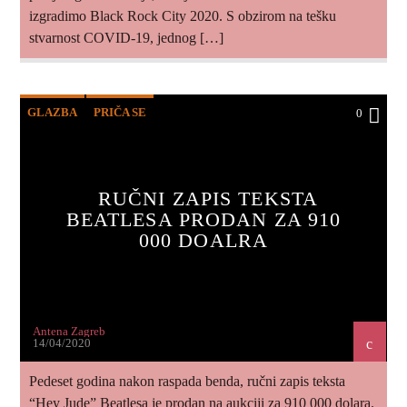
izgradimo Black Rock City 2020. S obzirom na tešku
stvarnost COVID-19, jednog […]
GLAZBA
PRIČA SE
0
RUČNI ZAPIS TEKSTA
BEATLESA PRODAN ZA 910
000 DOALRA
Antena Zagreb
14/04/2020
Pedeset godina nakon raspada benda, ručni zapis teksta
“Hey Jude” Beatlesa je prodan na aukciji za 910 000 dolara.