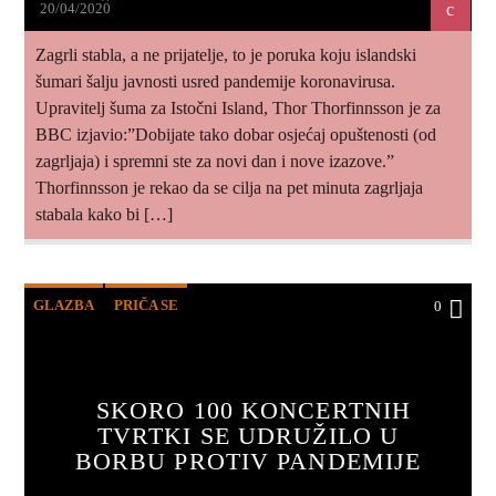
20/04/2020
Zagrli stabla, a ne prijatelje, to je poruka koju islandski
šumari šalju javnosti usred pandemije koronavirusa.
Upravitelj šuma za Istočni Island, Thor Thorfinnsson je za
BBC izjavio:”Dobijate tako dobar osjećaj opuštenosti (od
zagrljaja) i spremni ste za novi dan i nove izazove.”
Thorfinnsson je rekao da se cilja na pet minuta zagrljaja
stabala kako bi […]
GLAZBA
PRIČA SE
0
SKORO 100 KONCERTNIH
TVRTKI SE UDRUŽILO U
BORBU PROTIV PANDEMIJE