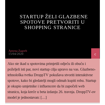
STARTUP ŽELI GLAZBENE
SPOTOVE PRETVORITI U
SHOPPING STRANICE
Antena Zagreb
15/04/2020
Ako ste ikad u spotovima primjetili odjeću ili obuću i
poželjeli isti par, novi startup cilja upravo na vas. Glazbeno-
tehnološka tvrtka DroppTV pokušava stvoriti interaktivne
spotove, kako bi gledatelji mogli odmah kupiti robu. Startup
je okupio umjetnike i influencere da bi započeli web
stranicu, koja kreće u beta izdanju 26. travnja. DroppTV-ov
model je jednostavan: […]