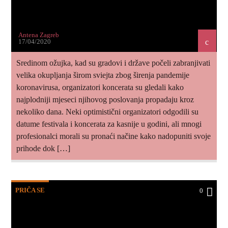
Antena Zagreb
17/04/2020
Sredinom ožujka, kad su gradovi i države počeli zabranjivati
​​velika okupljanja širom sviejta zbog širenja pandemije
koronavirusa, organizatori koncerata su gledali kako
najplodniji mjeseci njihovog poslovanja propadaju kroz
nekoliko dana. Neki optimistični organizatori odgodili su
datume festivala i koncerata za kasnije u godini, ali mnogi
profesionalci morali su pronaći načine kako nadopuniti svoje
prihode dok […]
PRIČA SE
0