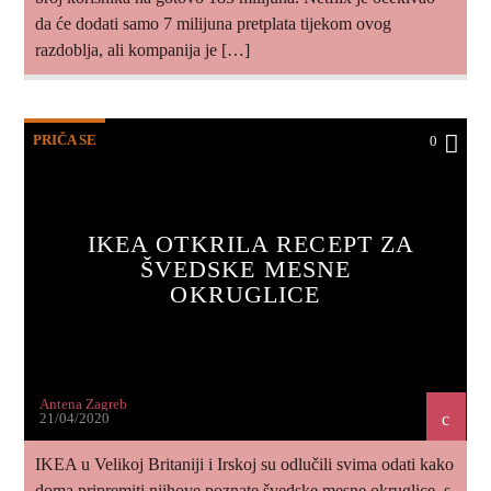
da će dodati samo 7 milijuna pretplata tijekom ovog
razdoblja, ali kompanija je […]
PRIČA SE
0
IKEA OTKRILA RECEPT ZA
ŠVEDSKE MESNE
OKRUGLICE
Antena Zagreb
21/04/2020
IKEA u Velikoj Britaniji i Irskoj su odlučili svima odati kako
doma pripremiti njihove poznate švedske mesne okruglice, s