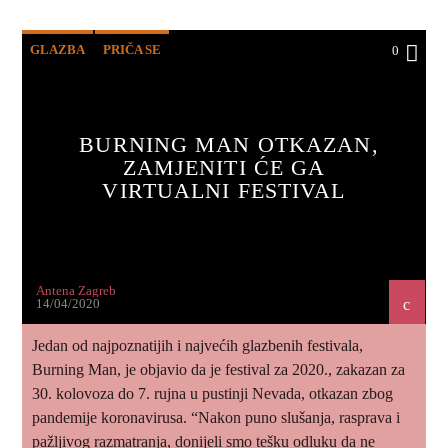
GLAZBA
PRIČA SE
0
BURNING MAN OTKAZAN,
ZAMJENITI ĆE GA
VIRTUALNI FESTIVAL
Antena Zagreb
14/04/2020
Jedan od najpoznatijih i najvećih glazbenih festivala,
Burning Man, je objavio da je festival za 2020., zakazan za
30. kolovoza do 7. rujna u pustinji Nevada, otkazan zbog
pandemije koronavirusa. “Nakon puno slušanja, rasprava i
pažljivog razmatranja, donijeli smo tešku odluku da ne