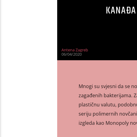
KANAĐA
Antena Zagreb
06/04/2020
Mnogi su svjesni da se no
zagađenih bakterijama. Z
plastičnu valutu, podobn
seriju polimernih novčanic
izgleda kao Monopoly nova