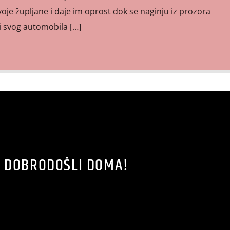
voje župljane i daje im oprost dok se naginju iz prozora
i svog automobila […]
DOBRODOŠLI DOMA!