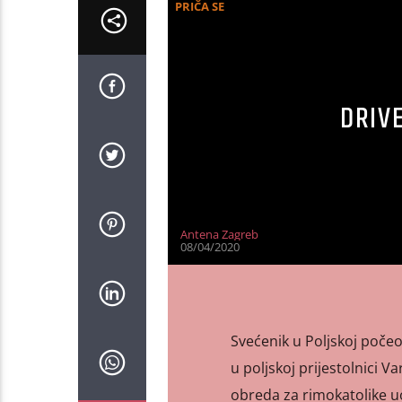
PRIČA SE
DRIVE
Antena Zagreb
08/04/2020
Svećenik u Poljskoj počeo 
u poljskoj prijestolnici V
obreda za rimokatolike uo