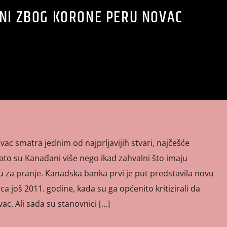
NI ZBOG KORONE PERU NOVAC
vac smatra jednim od najprljavijih stvari, najčešće
ato su Kanađani više nego ikad zahvalni što imaju
u za pranje. Kanadska banka prvi je put predstavila novu
a još 2011. godine, kada su ga općenito kritizirali da
c. Ali sada su stanovnici […]