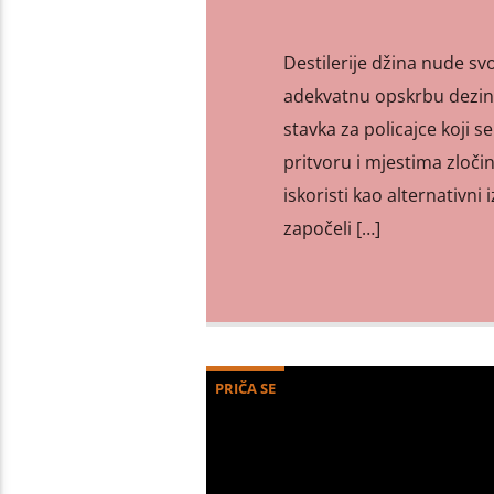
Destilerije džina nude sv
adekvatnu opskrbu dezinfe
stavka za policajce koji s
pritvoru i mjestima zločin
iskoristi kao alternativn
započeli […]
PRIČA SE