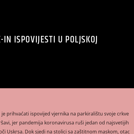
-IN ISPOVIJESTI U POLJSKOJ
je prihvaćati ispovijed vjernika na parkiralištu svoje crkve
aršavi, jer pandemija koronavirusa ruši jedan od najsvetijih
či Uskrsa. Dok sjedi na stolici sa zaštitnom maskom, otac