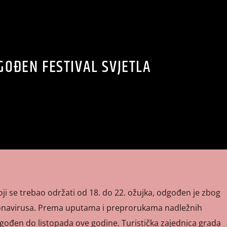
GOĐEN FESTIVAL SVJETLA
 koji se trebao održati od 18. do 22. ožujka, odgođen je zbog
ronavirusa. Prema uputama i preprorukama nadležnih
e odgođen do listopada ove godine. Turistička zajednica grada