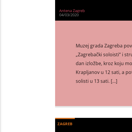
Antena Zagreb
04/03/2020
Muzej grada Zagreba povo
„Zagrebački soloisti” i st
dan izložbe, kroz koju mo
Krapljanov u 12 sati, a p
solisti u 13 sati. […]
ZAGREB