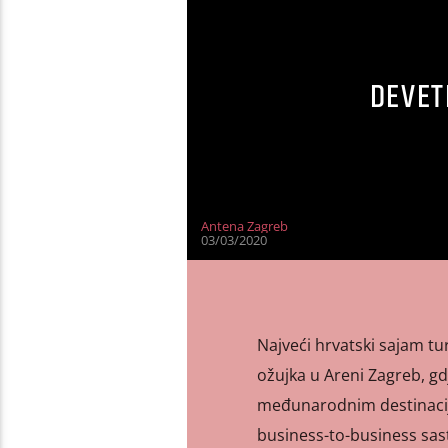
DEVET
Antena Zagreb
03/03/2020
Najveći hrvatski sajam tu
ožujka u Areni Zagreb, gd
međunarodnim destinacija
business-to-business sast