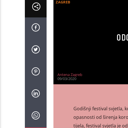
ZAGREB
OD
Antena Zagreb
09/03/2020
Godišnji festival svjetla,
opasnosti od širenja ko
tijela, festival svjetla j