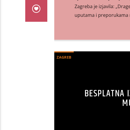
Zagreba je izjavila: „Drag
uputama i preporukama nad
ZAGREB
BESPLATNA I
M