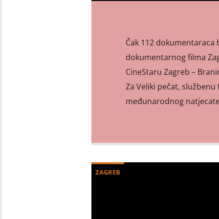
Čak 112 dokumentaraca bi
dokumentarnog filma Zagre
CineStaru Zagreb – Branim
Za Veliki pečat, službenu 
međunarodnog natjecatel
ZAGREB