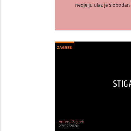
nedjelju ulaz je slobodan 
ZAGREB
STIG
Antena Zagreb
27/02/2020