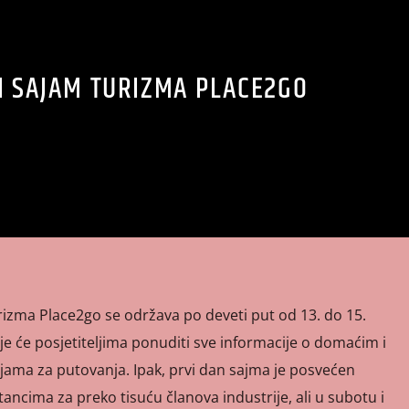
I SAJAM TURIZMA PLACE2GO
rizma Place2go se održava po deveti put od 13. do 15.
je će posjetiteljima ponuditi sve informacije o domaćim i
ma za putovanja. Ipak, prvi dan sajma je posvećen
ancima za preko tisuću članova industrije, ali u subotu i